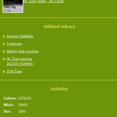
HC Žopy finále - 28.3.2026
oblíbené odkazy
Internet ViaMedia
Cyklozopy
Dětský Klub Sovička
HC Žopy-sezona
2022/23 (KAMHL)
SDH Žopy
statistiky
Celkem:
5276120
Měsíc:
54404
Den:
1543