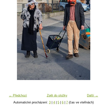
← Předchozí
Zpět do složky
Další →
Automatické procházení:
3
|
4
|
5
|
6
|
7
(čas ve vteřinách)