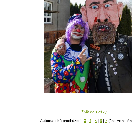
Zpět do složky
Automatické procházení:
3
|
4
|
5
|
6
|
7
(čas ve vteřin