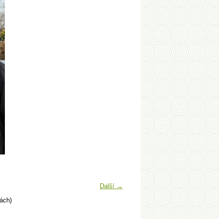
Další →
ách)