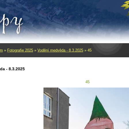
um
»
Fotografie 2025
»
Vodění medvěda - 8.3.2025
»
45
a - 8.3.2025
45