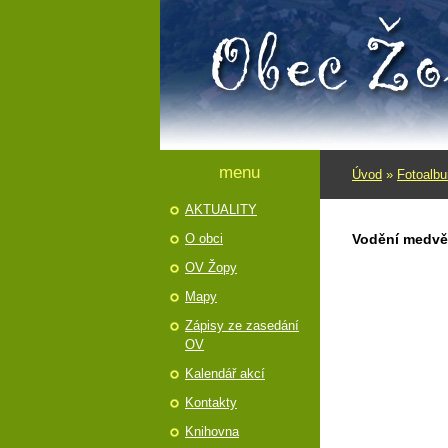
menu
Úvod
»
Fotoalb
AKTUALITY
O obci
Vodění medvěd
OV Žopy
Mapy
Zápisy ze zasedání
OV
Kalendář akcí
Kontakty
Knihovna