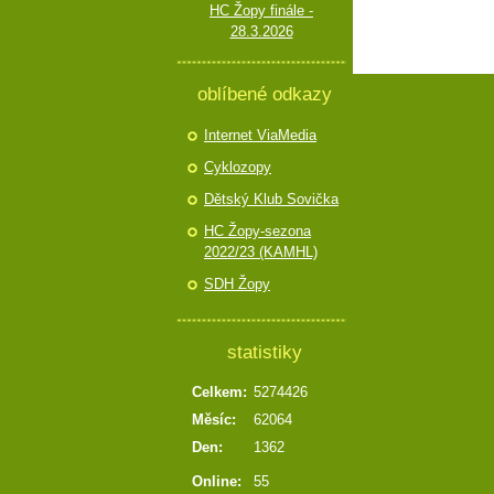
HC Žopy finále -
28.3.2026
oblíbené odkazy
Internet ViaMedia
Cyklozopy
Dětský Klub Sovička
HC Žopy-sezona
2022/23 (KAMHL)
SDH Žopy
statistiky
Celkem:
5274426
Měsíc:
62064
Den:
1362
Online:
55