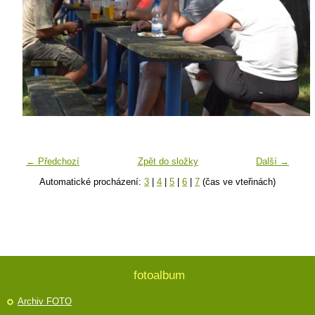
← Předchozí
Zpět do složky
Další →
Automatické procházení:
3
|
4
|
5
|
6
|
7
(čas ve vteřinách)
fotoalbum
Archiv FOTO