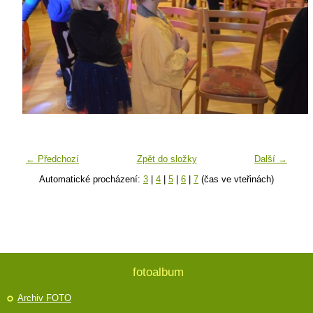
← Předchozí
Zpět do složky
Další →
Automatické procházení:
3
|
4
|
5
|
6
|
7
(čas ve vteřinách)
fotoalbum
Archiv FOTO