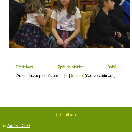
← Předchozí
Zpět do složky
Další →
Automatické procházení:
3
|
4
|
5
|
6
|
7
(čas ve vteřinách)
fotoalbum
Archiv FOTO