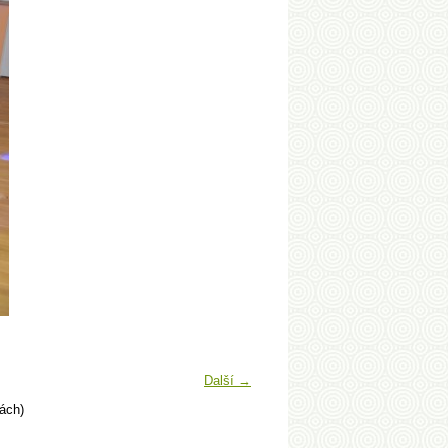
Další →
ách)