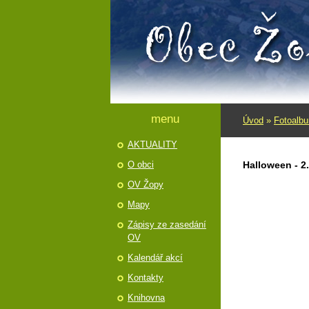
menu
Úvod
»
Fotoalb
AKTUALITY
O obci
Halloween - 2
OV Žopy
Mapy
Zápisy ze zasedání
OV
Kalendář akcí
Kontakty
Knihovna