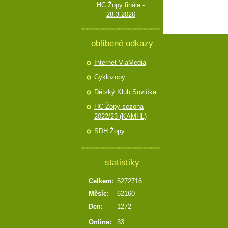
HC Žopy finále -
28.3.2026
oblíbené odkazy
Internet ViaMedia
Cyklozopy
Dětský Klub Sovička
HC Žopy-sezona
2022/23 (KAMHL)
SDH Žopy
statistiky
Celkem:
5272716
Měsíc:
62160
Den:
1272
Online:
33