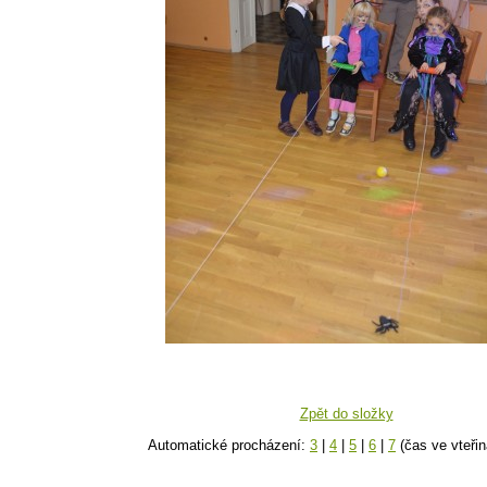
Zpět do složky
Automatické procházení:
3
|
4
|
5
|
6
|
7
(čas ve vteřin