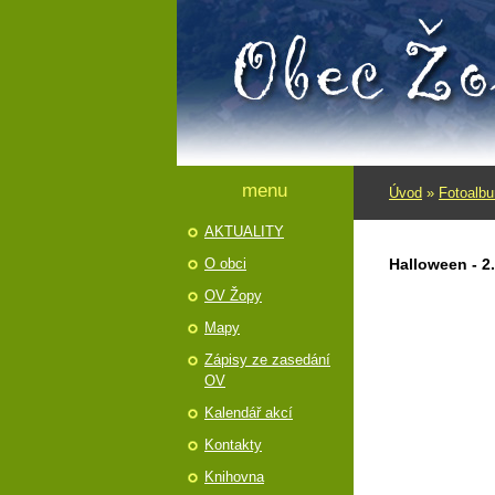
menu
Úvod
»
Fotoalb
AKTUALITY
O obci
Halloween - 2
OV Žopy
Mapy
Zápisy ze zasedání
OV
Kalendář akcí
Kontakty
Knihovna