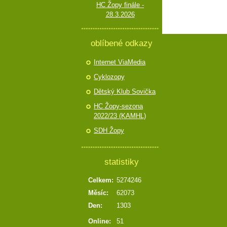
HC Žopy finále -
28.3.2026
oblíbené odkazy
Internet ViaMedia
Cyklozopy
Dětský Klub Sovička
HC Žopy-sezona
2022/23 (KAMHL)
SDH Žopy
statistiky
Celkem:
5274246
Měsíc:
62073
Den:
1303
Online:
51