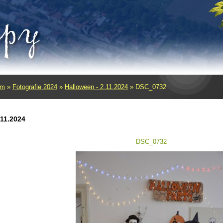
um
»
Fotografie 2024
»
Halloween - 2.11.2024
»
DSC_0732
.11.2024
DSC_0732