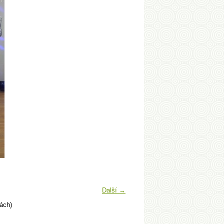
Další →
ách)