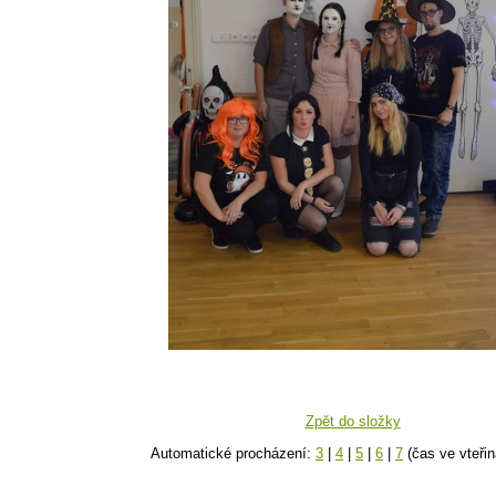
Zpět do složky
Automatické procházení:
3
|
4
|
5
|
6
|
7
(čas ve vteřin