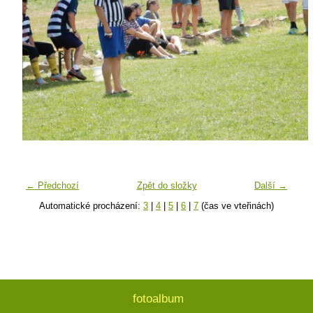
← Předchozí
Zpět do složky
Další →
Automatické procházení:
3
|
4
|
5
|
6
|
7
(čas ve vteřinách)
fotoalbum