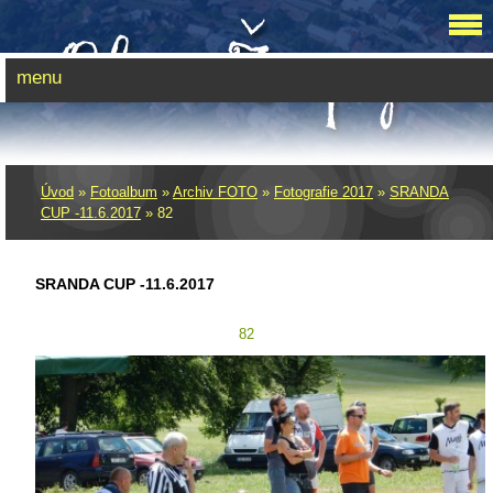
menu
Úvod
»
Fotoalbum
»
Archiv FOTO
»
Fotografie 2017
»
SRANDA
CUP -11.6.2017
»
82
SRANDA CUP -11.6.2017
82