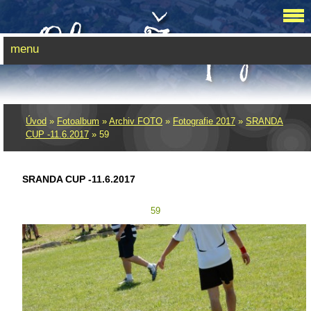
menu
Úvod
»
Fotoalbum
»
Archiv FOTO
»
Fotografie 2017
»
SRANDA
CUP -11.6.2017
»
59
SRANDA CUP -11.6.2017
59