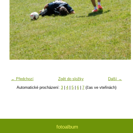
← Předchozí
Zpět do složky
Další →
Automatické procházení:
3
|
4
|
5
|
6
|
7
(čas ve vteřinách)
fotoalbum