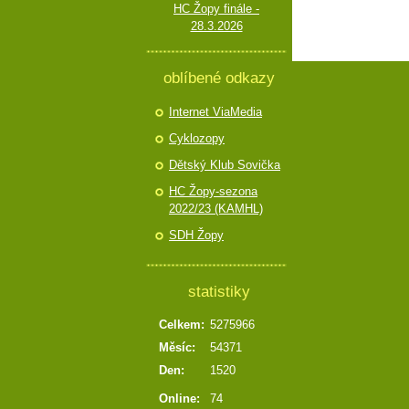
HC Žopy finále -
28.3.2026
oblíbené odkazy
Internet ViaMedia
Cyklozopy
Dětský Klub Sovička
HC Žopy-sezona
2022/23 (KAMHL)
SDH Žopy
statistiky
Celkem:
5275966
Měsíc:
54371
Den:
1520
Online:
74