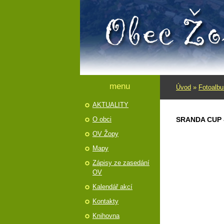
menu
Úvod
»
Fotoalb
AKTUALITY
O obci
SRANDA CUP -
OV Žopy
Mapy
Zápisy ze zasedání
OV
Kalendář akcí
Kontakty
Knihovna