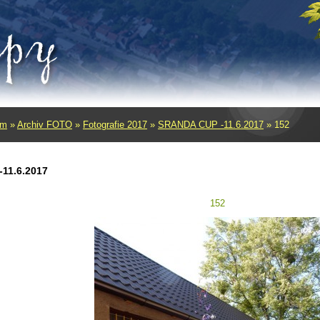
um
»
Archiv FOTO
»
Fotografie 2017
»
SRANDA CUP -11.6.2017
»
152
11.6.2017
152