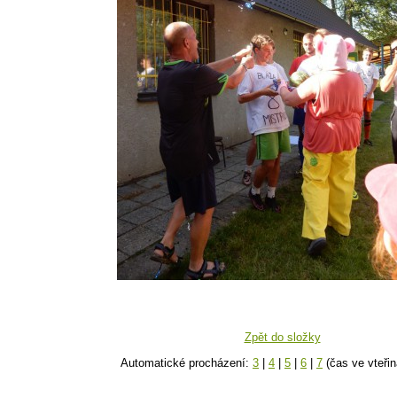
Zpět do složky
Automatické procházení:
3
|
4
|
5
|
6
|
7
(čas ve vteřin