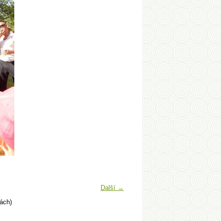
Další →
ách)