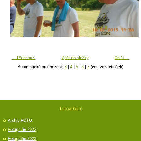
← Předchozí
Zpět do složky
Další →
Automatické procházení:
3
|
4
|
5
|
6
|
7
(čas ve vteřinách)
fotoalbum
Archiv FOTO
Fotografie 2022
Fotografie 2023