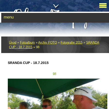
menu
Úvod
»
Fotoalbum
»
Archiv FOTO
»
Fotografie 2015
»
SRANDA
CUP - 18.7.2015
»
98
SRANDA CUP - 18.7.2015
98