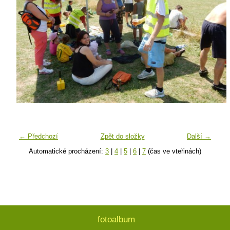
← Předchozí
Zpět do složky
Další →
Automatické procházení:
3
|
4
|
5
|
6
|
7
(čas ve vteřinách)
fotoalbum