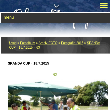
menu
Úvod
»
Fotoalbum
»
Archiv FOTO
»
Fotografie 2015
»
SRANDA
CUP - 18.7.2015
»
63
SRANDA CUP - 18.7.2015
63