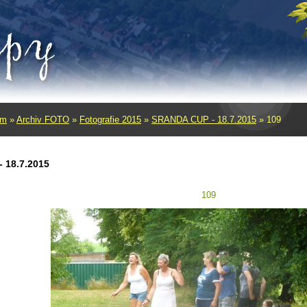
um
»
Archiv FOTO
»
Fotografie 2015
»
SRANDA CUP - 18.7.2015
»
109
 18.7.2015
109