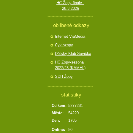
HC Žopy finále -
28.3.2026
oblíbené odkazy
Internet ViaMedia
Cyklozopy
Dětský Klub Sovička
HC Žopy-sezona
2022/23 (KAMHL)
SDH Žopy
statistiky
Celkem:
5277281
Měsíc:
54220
Den:
1785
Online:
80