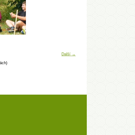
Další →
ách)