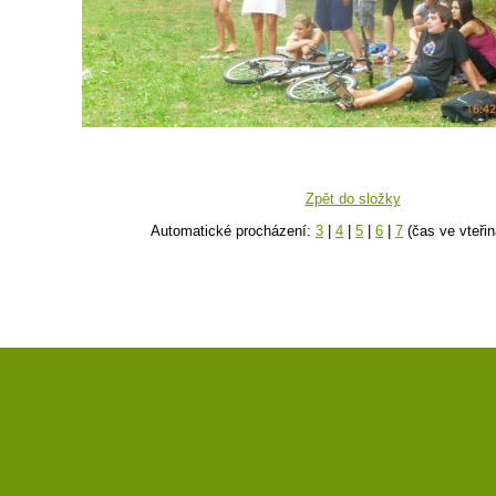
Zpět do složky
Automatické procházení:
3
|
4
|
5
|
6
|
7
(čas ve vteřin