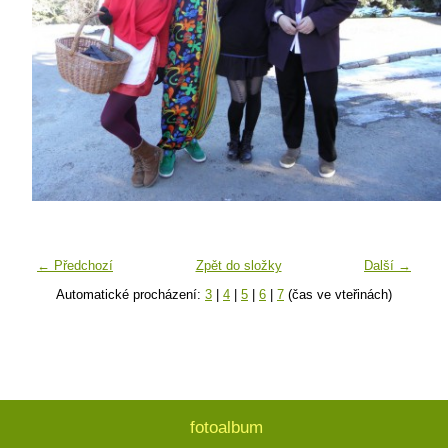
← Předchozí
Zpět do složky
Další →
Automatické procházení:
3
|
4
|
5
|
6
|
7
(čas ve vteřinách)
fotoalbum