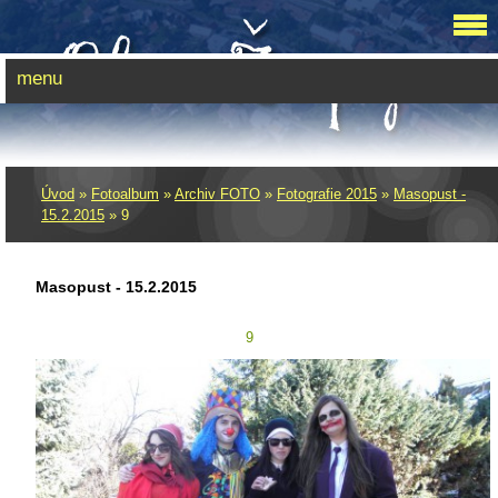
menu
Úvod
»
Fotoalbum
»
Archiv FOTO
»
Fotografie 2015
»
Masopust -
15.2.2015
»
9
Masopust - 15.2.2015
9