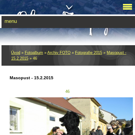
menu
Úvod
»
Fotoalbum
»
Archiv FOTO
»
Fotografie 2015
»
Masopust -
15.2.2015
»
46
Masopust - 15.2.2015
46