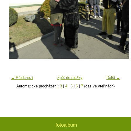
← Předchozí
Zpět do složky
Další →
Automatické procházení:
3
|
4
|
5
|
6
|
7
(čas ve vteřinách)
fotoalbum