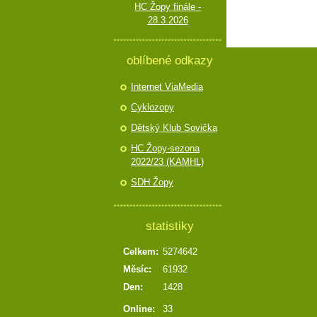
HC Žopy finále -
28.3.2026
oblíbené odkazy
Internet ViaMedia
Cyklozopy
Dětský Klub Sovička
HC Žopy-sezona
2022/23 (KAMHL)
SDH Žopy
statistiky
Celkem:
5274642
Měsíc:
61932
Den:
1428
Online:
33