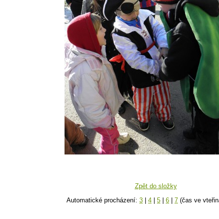
Zpět do složky
Automatické procházení:
3
|
4
|
5
|
6
|
7
(čas ve vteřin