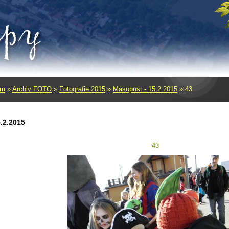
um
»
Archiv FOTO
»
Fotografie 2015
»
Masopust - 15.2.2015
»
43
.2.2015
43