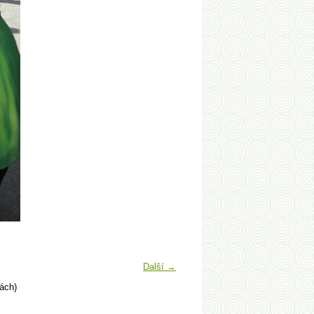
Další →
ách)