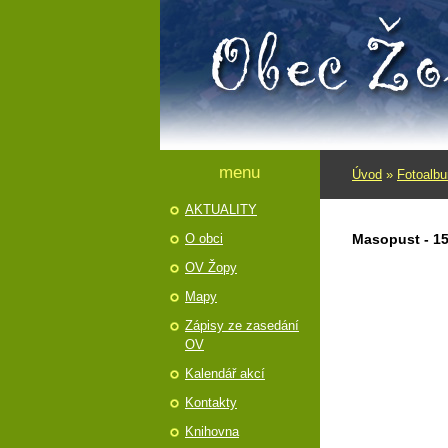
menu
Úvod
»
Fotoalb
AKTUALITY
O obci
Masopust - 15
OV Žopy
Mapy
Zápisy ze zasedání
OV
Kalendář akcí
Kontakty
Knihovna