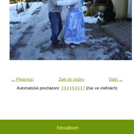
← Předchozí
Zpět do složky
Další →
Automatické procházení:
3
|
4
|
5
|
6
|
7
(čas ve vteřinách)
fotoalbum