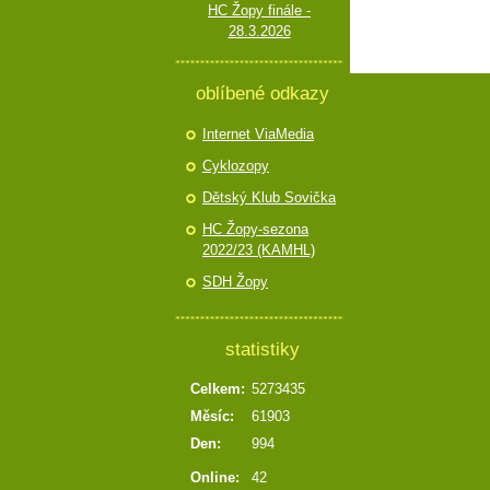
HC Žopy finále -
28.3.2026
oblíbené odkazy
Internet ViaMedia
Cyklozopy
Dětský Klub Sovička
HC Žopy-sezona
2022/23 (KAMHL)
SDH Žopy
statistiky
Celkem:
5273435
Měsíc:
61903
Den:
994
Online:
42