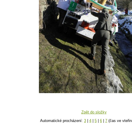
Zpět do složky
Automatické procházení:
3
|
4
|
5
|
6
|
7
(čas ve vteřin