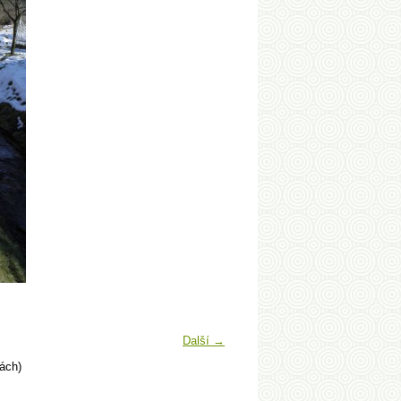
Další →
ách)