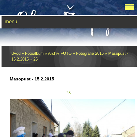
menu
Úvod
»
Fotoalbum
»
Archiv FOTO
»
Fotografie 2015
»
Masopust -
15.2.2015
»
25
Masopust - 15.2.2015
25