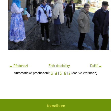
← Předchozí
Zpět do složky
Další →
Automatické procházení:
3
|
4
|
5
|
6
|
7
(čas ve vteřinách)
fotoalbum