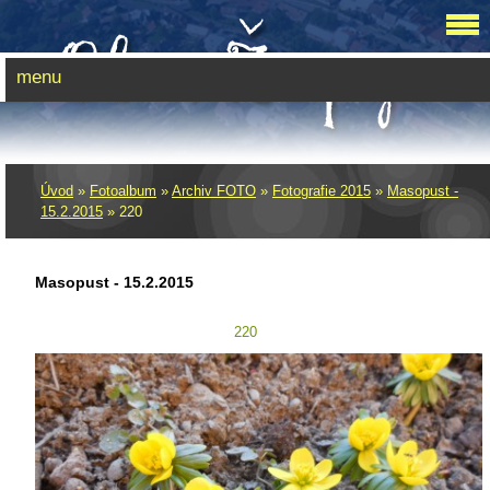
menu
Úvod
»
Fotoalbum
»
Archiv FOTO
»
Fotografie 2015
»
Masopust -
15.2.2015
»
220
Masopust - 15.2.2015
220