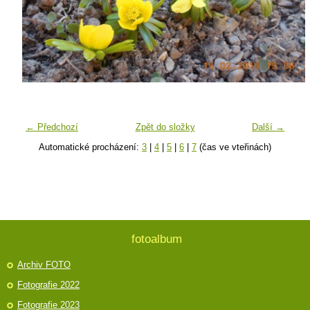
← Předchozí
Zpět do složky
Další →
Automatické procházení:
3
|
4
|
5
|
6
|
7
(čas ve vteřinách)
fotoalbum
Archiv FOTO
Fotografie 2022
Fotografie 2023