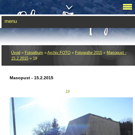
menu
Úvod
»
Fotoalbum
»
Archiv FOTO
»
Fotografie 2015
»
Masopust -
15.2.2015
»
19
Masopust - 15.2.2015
19