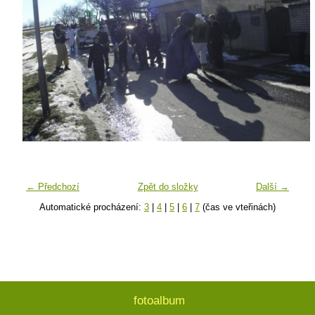
← Předchozí
Zpět do složky
Další →
Automatické procházení:
3
|
4
|
5
|
6
|
7
(čas ve vteřinách)
fotoalbum