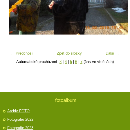
← Předchozí
Zpět do složky
Další →
Automatické procházení:
3
|
4
|
5
|
6
|
7
(čas ve vteřinách)
fotoalbum
Archiv FOTO
Fotografie 2022
Fotografie 2023