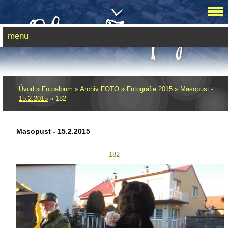
menu
Úvod
»
Fotoalbum
»
Archiv FOTO
»
Fotografie 2015
»
Masopust -
15.2.2015
»
182
Masopust - 15.2.2015
182