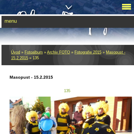
menu
Úvod
»
Fotoalbum
»
Archiv FOTO
»
Fotografie 2015
»
Masopust -
15.2.2015
»
135
Masopust - 15.2.2015
135