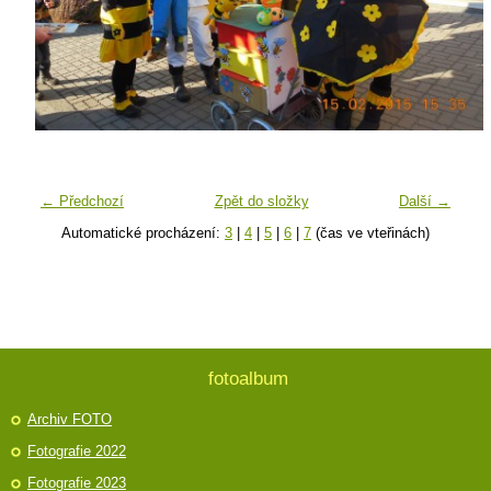
← Předchozí
Zpět do složky
Další →
Automatické procházení:
3
|
4
|
5
|
6
|
7
(čas ve vteřinách)
fotoalbum
Archiv FOTO
Fotografie 2022
Fotografie 2023