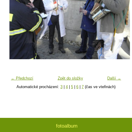
← Předchozí
Zpět do složky
Další →
Automatické procházení:
3
|
4
|
5
|
6
|
7
(čas ve vteřinách)
fotoalbum