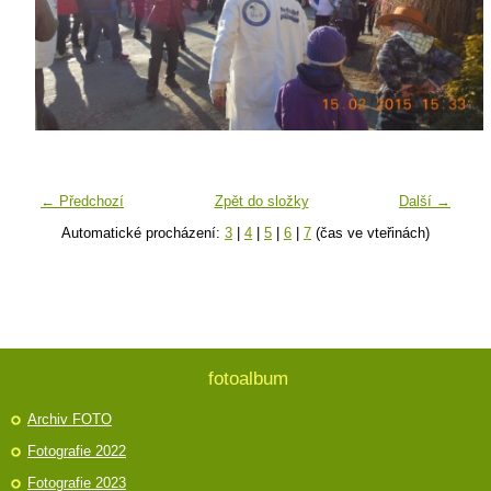
← Předchozí
Zpět do složky
Další →
Automatické procházení:
3
|
4
|
5
|
6
|
7
(čas ve vteřinách)
fotoalbum
Archiv FOTO
Fotografie 2022
Fotografie 2023