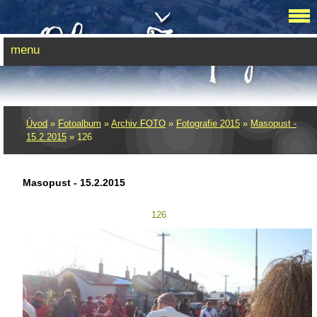
menu
Úvod
»
Fotoalbum
»
Archiv FOTO
»
Fotografie 2015
»
Masopust -
15.2.2015
»
126
Masopust - 15.2.2015
126