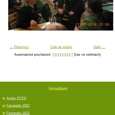
← Předchozí
Zpět do složky
Další →
Automatické procházení:
3
|
4
|
5
|
6
|
7
(čas ve vteřinách)
fotoalbum
Archiv FOTO
Fotografie 2022
Fotografie 2023