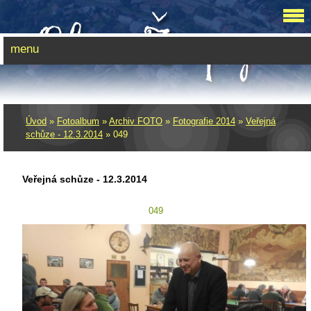
menu
Úvod
»
Fotoalbum
»
Archiv FOTO
»
Fotografie 2014
»
Veřejná
schůze - 12.3.2014
»
049
Veřejná schůze - 12.3.2014
049