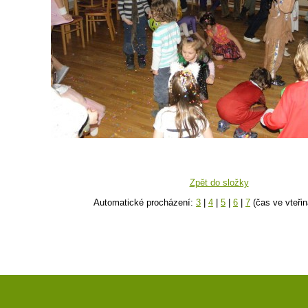
Zpět do složky
Automatické procházení:
3
|
4
|
5
|
6
|
7
(čas ve vteřin