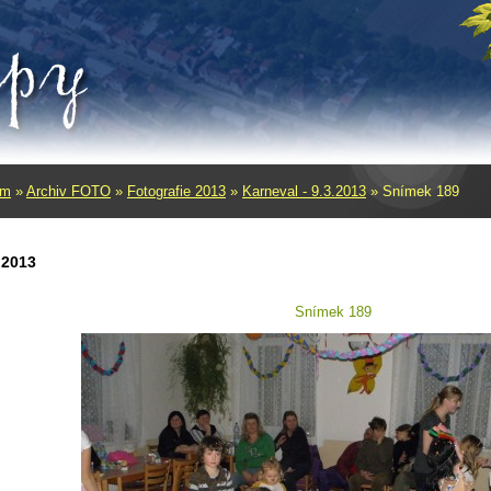
um
»
Archiv FOTO
»
Fotografie 2013
»
Karneval - 9.3.2013
»
Snímek 189
.2013
Snímek 189