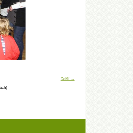
Další →
ách)