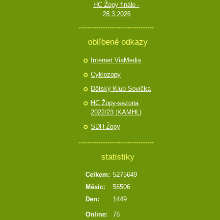
HC Žopy finále -
28.3.2026
oblíbené odkazy
Internet ViaMedia
Cyklozopy
Dětský Klub Sovička
HC Žopy-sezona
2022/23 (KAMHL)
SDH Žopy
statistiky
Celkem:
5275649
Měsíc:
56506
Den:
1449
Online:
76