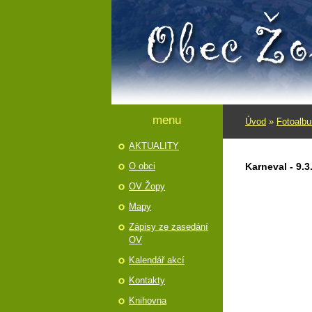
menu
Úvod
»
Fotoalb
AKTUALITY
O obci
Karneval - 9.3
OV Žopy
Mapy
Zápisy ze zasedání
OV
Kalendář akcí
Kontakty
Knihovna