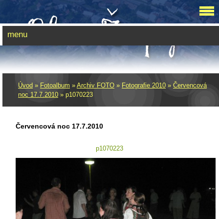
menu
Úvod
»
Fotoalbum
»
Archiv FOTO
»
Fotografie 2010
»
Červencová
noc 17.7.2010
»
p1070223
Červencová noc 17.7.2010
p1070223