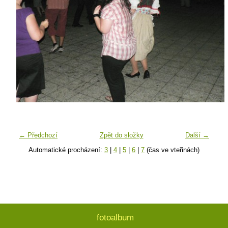
← Předchozí
Zpět do složky
Další →
Automatické procházení:
3
|
4
|
5
|
6
|
7
(čas ve vteřinách)
fotoalbum