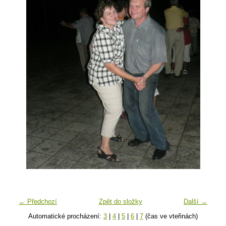
← Předchozí
Zpět do složky
Další →
Automatické procházení:
3
|
4
|
5
|
6
|
7
(čas ve vteřinách)