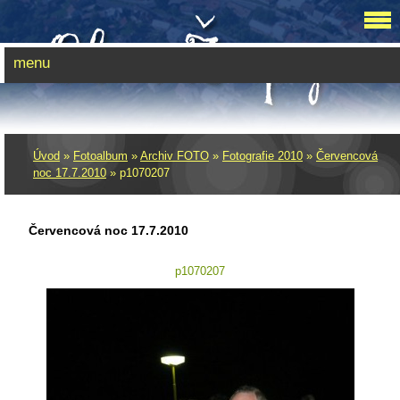
menu
Úvod
»
Fotoalbum
»
Archiv FOTO
»
Fotografie 2010
»
Červencová
noc 17.7.2010
»
p1070207
Červencová noc 17.7.2010
p1070207