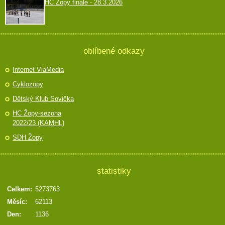
HC Žopy finále - 28.3.2026
oblíbené odkazy
Internet ViaMedia
Cyklozopy
Dětský Klub Sovička
HC Žopy-sezona
2022/23 (KAMHL)
SDH Žopy
statistiky
Celkem:
5273763
Měsíc:
62113
Den:
1136