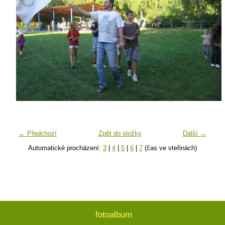
← Předchozí
Zpět do složky
Další →
Automatické procházení:
3
|
4
|
5
|
6
|
7
(čas ve vteřinách)
fotoalbum