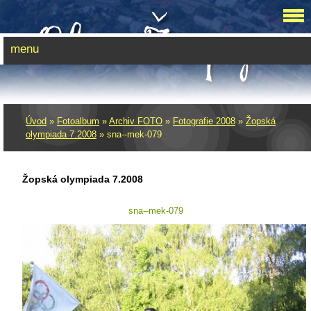
menu
Úvod
»
Fotoalbum
»
Archiv FOTO
»
Fotografie 2008
»
Žopská
olympiada 7.2008
»
sna--mek-079
Žopská olympiada 7.2008
sna--mek-079