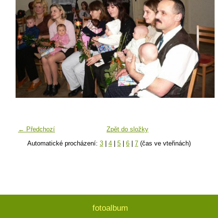
← Předchozí
Zpět do složky
Automatické procházení:
3
|
4
|
5
|
6
|
7
(čas ve vteřinách)
fotoalbum