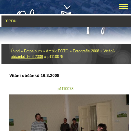
menu
Úvod
»
Fotoalbum
»
Archiv FOTO
»
Fotografie 2008
»
Vítání­
občánků 16.3.2008
»
p1110078
Vítání­ občánků 16.3.2008
p1110078