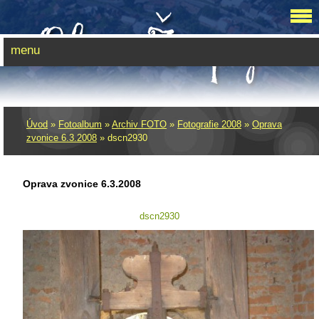
menu
Úvod
»
Fotoalbum
»
Archiv FOTO
»
Fotografie 2008
»
Oprava
zvonice 6.3.2008
»
dscn2930
Oprava zvonice 6.3.2008
dscn2930