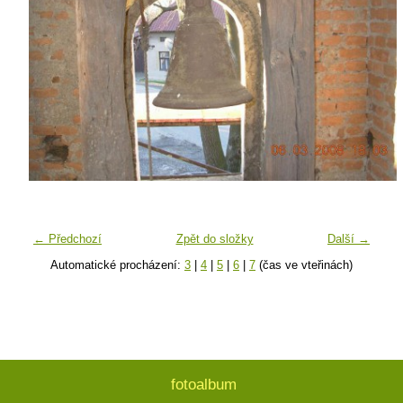
← Předchozí
Zpět do složky
Další →
Automatické procházení:
3
|
4
|
5
|
6
|
7
(čas ve vteřinách)
fotoalbum