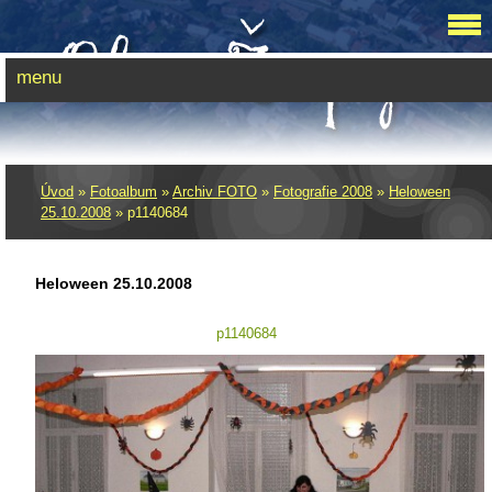
menu
Úvod
»
Fotoalbum
»
Archiv FOTO
»
Fotografie 2008
»
Heloween
25.10.2008
»
p1140684
Heloween 25.10.2008
p1140684