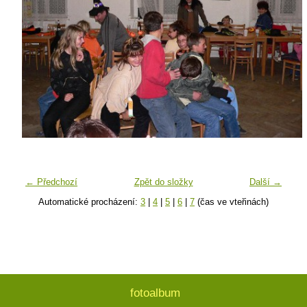
← Předchozí
Zpět do složky
Další →
Automatické procházení:
3
|
4
|
5
|
6
|
7
(čas ve vteřinách)
fotoalbum