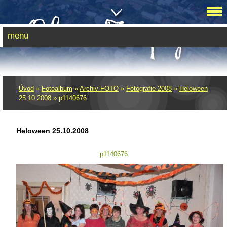
menu
Úvod
»
Fotoalbum
»
Archiv FOTO
»
Fotografie 2008
»
Heloween
25.10.2008
»
p1140676
Heloween 25.10.2008
p1140676