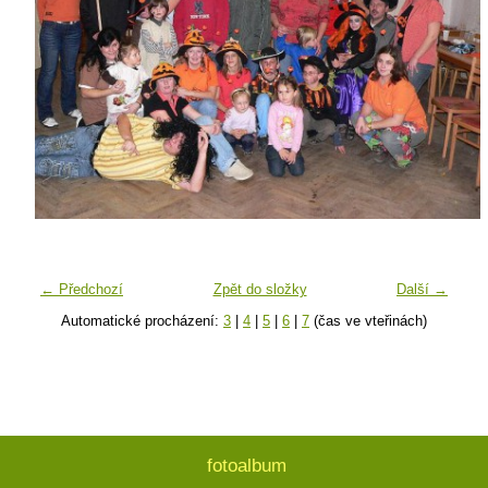
← Předchozí
Zpět do složky
Další →
Automatické procházení:
3
|
4
|
5
|
6
|
7
(čas ve vteřinách)
fotoalbum