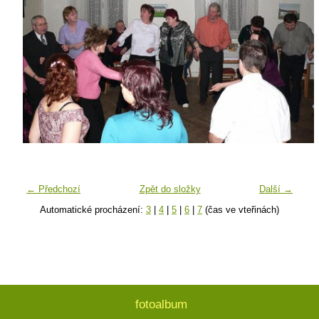
← Předchozí
Zpět do složky
Další →
Automatické procházení:
3
|
4
|
5
|
6
|
7
(čas ve vteřinách)
fotoalbum