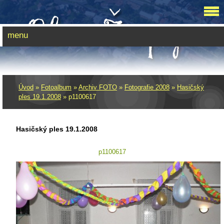
menu
Úvod
»
Fotoalbum
»
Archiv FOTO
»
Fotografie 2008
»
Hasičský
ples 19.1.2008
»
p1100617
Hasičský ples 19.1.2008
p1100617