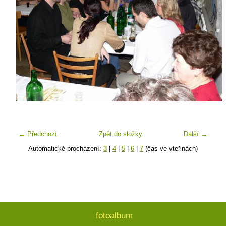
← Předchozí
Zpět do složky
Další →
Automatické procházení:
3
|
4
|
5
|
6
|
7
(čas ve vteřinách)
fotoalbum