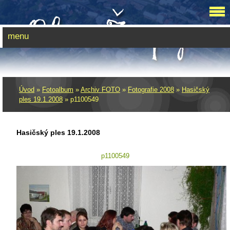
menu
Úvod
»
Fotoalbum
»
Archiv FOTO
»
Fotografie 2008
»
Hasičský
ples 19.1.2008
»
p1100549
Hasičský ples 19.1.2008
p1100549