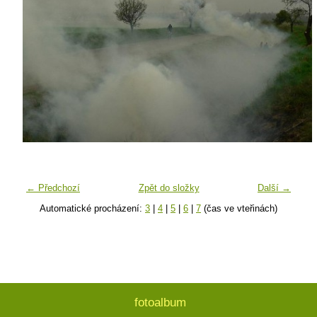
← Předchozí
Zpět do složky
Další →
Automatické procházení:
3
|
4
|
5
|
6
|
7
(čas ve vteřinách)
fotoalbum