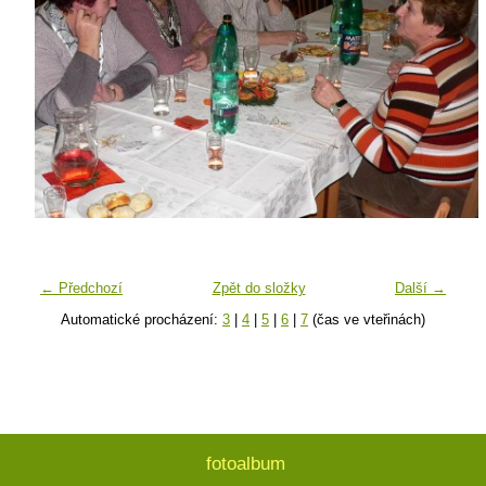
← Předchozí
Zpět do složky
Další →
Automatické procházení:
3
|
4
|
5
|
6
|
7
(čas ve vteřinách)
fotoalbum