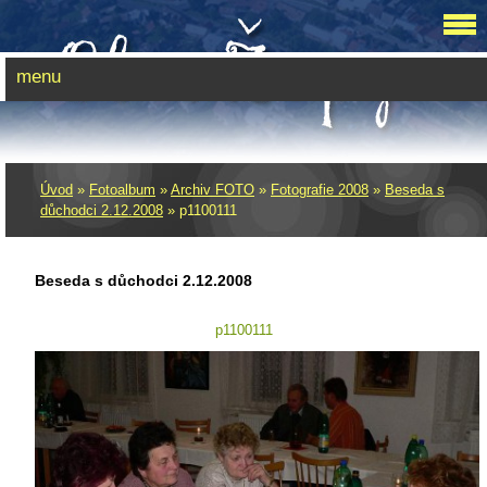
menu
Úvod
»
Fotoalbum
»
Archiv FOTO
»
Fotografie 2008
»
Beseda s
důchodci 2.12.2008
»
p1100111
Beseda s důchodci 2.12.2008
p1100111