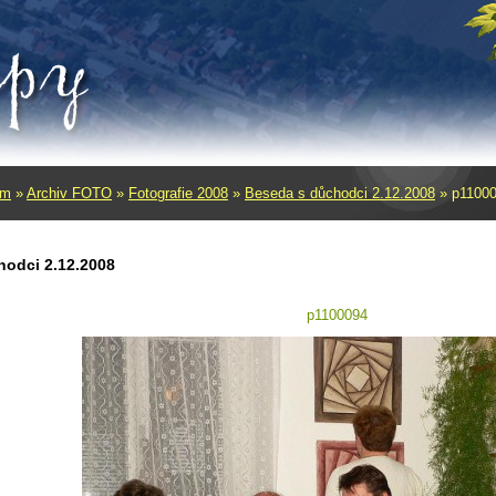
um
»
Archiv FOTO
»
Fotografie 2008
»
Beseda s důchodci 2.12.2008
»
p1100
hodci 2.12.2008
p1100094