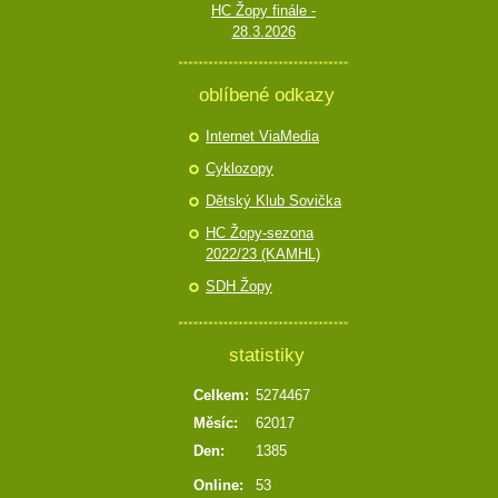
HC Žopy finále -
28.3.2026
oblíbené odkazy
Internet ViaMedia
Cyklozopy
Dětský Klub Sovička
HC Žopy-sezona
2022/23 (KAMHL)
SDH Žopy
statistiky
Celkem:
5274467
Měsíc:
62017
Den:
1385
Online:
53