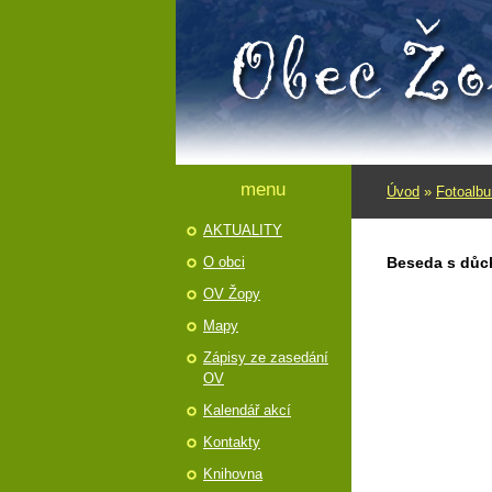
menu
Úvod
»
Fotoalb
AKTUALITY
O obci
Beseda s důc
OV Žopy
Mapy
Zápisy ze zasedání
OV
Kalendář akcí
Kontakty
Knihovna