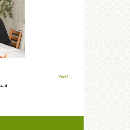
Další →
ách)