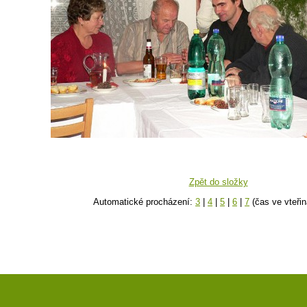
Zpět do složky
Automatické procházení:
3
|
4
|
5
|
6
|
7
(čas ve vteřin