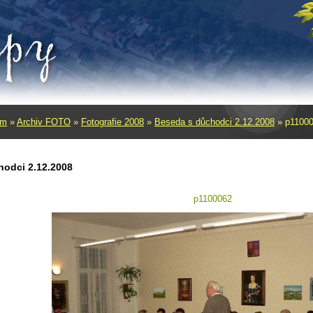
um
»
Archiv FOTO
»
Fotografie 2008
»
Beseda s důchodci 2.12.2008
»
p1100
hodci 2.12.2008
p1100062