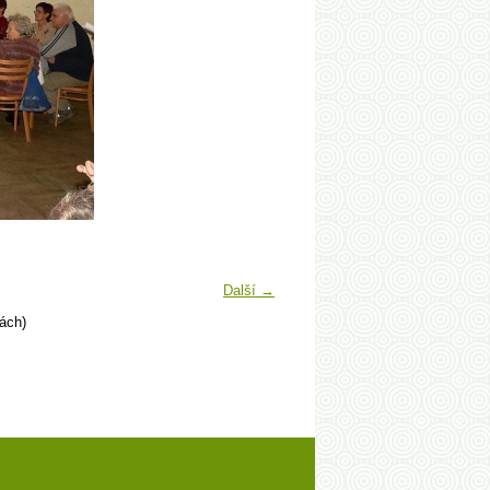
Další →
ách)