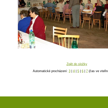
Zpět do složky
Automatické procházení:
3
|
4
|
5
|
6
|
7
(čas ve vteřin