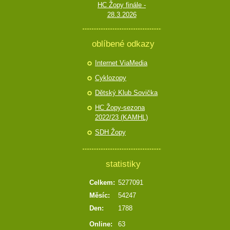
HC Žopy finále -
28.3.2026
oblíbené odkazy
Internet ViaMedia
Cyklozopy
Dětský Klub Sovička
HC Žopy-sezona
2022/23 (KAMHL)
SDH Žopy
statistiky
Celkem:
5277091
Měsíc:
54247
Den:
1788
Online:
63