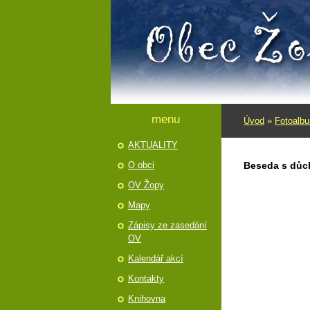
menu
Úvod
»
Fotoalb
AKTUALITY
O obci
Beseda s důc
OV Žopy
Mapy
Zápisy ze zasedání
OV
Kalendář akcí
Kontakty
Knihovna