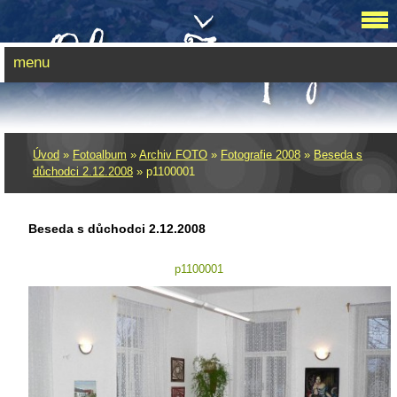
menu
Úvod
»
Fotoalbum
»
Archiv FOTO
»
Fotografie 2008
»
Beseda s
důchodci 2.12.2008
»
p1100001
Beseda s důchodci 2.12.2008
p1100001