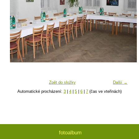
Zpět do složky
Další →
Automatické procházení:
3
|
4
|
5
|
6
|
7
(čas ve vteřinách)
fotoalbum