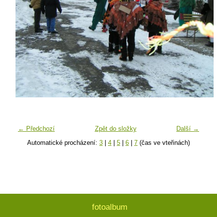
← Předchozí
Zpět do složky
Další →
Automatické procházení:
3
|
4
|
5
|
6
|
7
(čas ve vteřinách)
fotoalbum