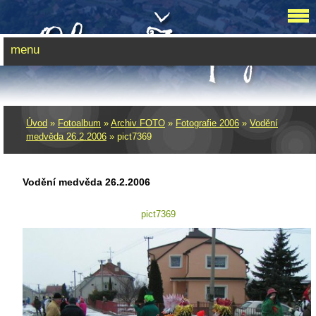
menu
Úvod
»
Fotoalbum
»
Archiv FOTO
»
Fotografie 2006
»
Vodění
medvěda 26.2.2006
»
pict7369
Vodění medvěda 26.2.2006
pict7369