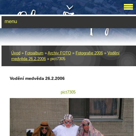
menu
Úvod
»
Fotoalbum
»
Archiv FOTO
»
Fotografie 2006
»
Vodění
medvěda 26.2.2006
»
pict7305
Vodění medvěda 26.2.2006
pict7305