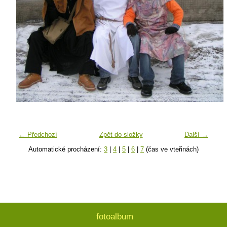
← Předchozí
Zpět do složky
Další →
Automatické procházení:
3
|
4
|
5
|
6
|
7
(čas ve vteřinách)
fotoalbum