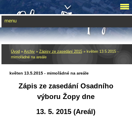
menu
Úvod
»
Archiv
»
Zápisy ze zasedání 2015
»
květen 13.5.2015 -
mimořádné na areále
květen 13.5.2015 - mimořádné na areále
Zápis ze zasedání Osadního
výboru Žopy dne
13. 5. 2015 (Areál)