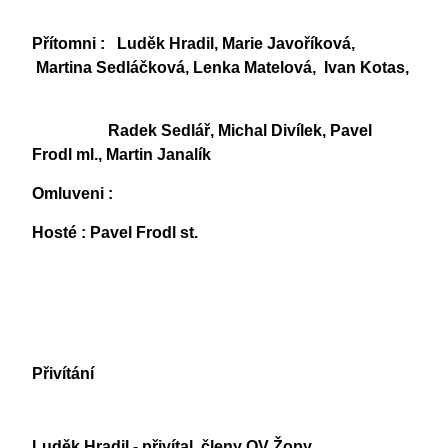
Přítomni : Luděk Hradil, Marie Javoříková,
Martina Sedláčková, Lenka Matelová,
Ivan Kotas,
Radek Sedlář, Michal Divílek, Pavel
Frodl ml., Martin Janalík
Omluveni :
Hosté : Pavel Frodl st.
Přivítání
Luděk Hradil - přivítal členy OV Žopy