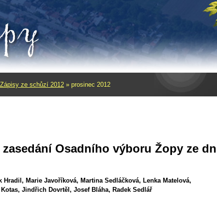
Zápisy ze schůzí 2012
»
prosinec 2012
e zasedání Osadního výboru Žopy ze dn
 Hradil, Marie Javoříková, Martina Sedláčková, Lenka Matelová,
Jindřich Dovrtěl, Josef Bláha, Radek Sedlář