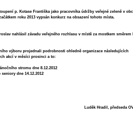
toupení p. Kotase Františka jako pracovníka údržby veřejné zeleně v ob
čátkem roku 2013 vypsán konkurz na obsazení tohoto místa.
Miroslav nahlásil závadu veřejného rozhlasu v místě za mostkem směr
ního výboru projednali podrobnosti ohledně organizace následujících
 akcí v měsíci prosinci a to:
nočního stromu dne 8.12.2012
seniory dne 14.12.2012
k Hradil, předseda OV Žo