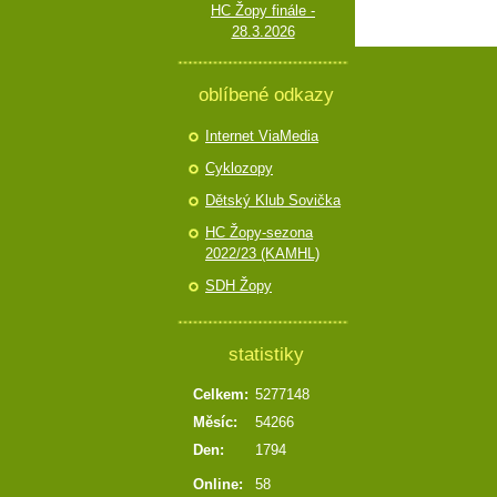
HC Žopy finále -
28.3.2026
oblíbené odkazy
Internet ViaMedia
Cyklozopy
Dětský Klub Sovička
HC Žopy-sezona
2022/23 (KAMHL)
SDH Žopy
statistiky
Celkem:
5277148
Měsíc:
54266
Den:
1794
Online:
58