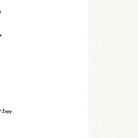
ci
em k
py