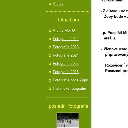
K projednání:
Archiv
- Z důvodu ods
Žopy bude v za
fotoalbum
Archiv FOTO
- p. Pospíšil 
areálu.
Fotografie 2022
Fotografie 2023
- členové osad
připravovaných
Fotografie 2024
Fotografie 2025
Rozsvícení vá
Posezení pro 
Fotografie 2026
Fotografie obce Žopy
Historické fotografie
Ludě
poslední fotografie