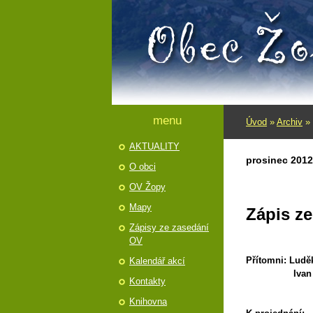
menu
Úvod
»
Archiv
»
AKTUALITY
prosinec 2012
O obci
OV Žopy
Mapy
Zápis z
Zápisy ze zasedání
OV
Přítomni: Luděk
Kalendář akcí
Ivan Kotas, 
Kontakty
Knihovna