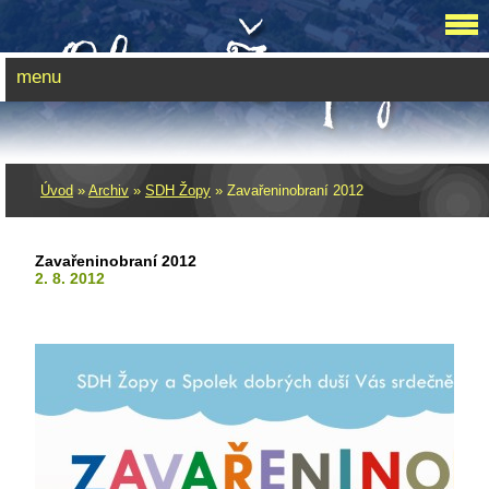
menu
Úvod
»
Archiv
»
SDH Žopy
»
Zavařeninobraní 2012
Zavařeninobraní 2012
2. 8. 2012