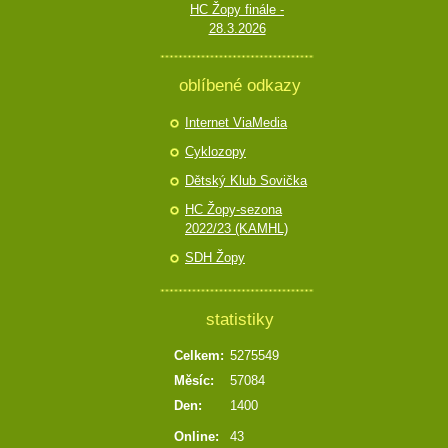
HC Žopy finále -
28.3.2026
oblíbené odkazy
Internet ViaMedia
Cyklozopy
Dětský Klub Sovička
HC Žopy-sezona
2022/23 (KAMHL)
SDH Žopy
statistiky
Celkem:
5275549
Měsíc:
57084
Den:
1400
Online:
43