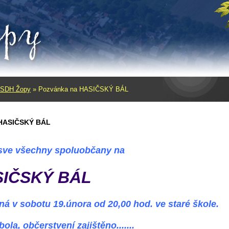
SDH Žopy
»
Pozvánka na HASIČSKÝ BÁL
 HASIČSKÝ BÁL
sve všechny spoluobčany na
IČSKÝ BÁL
ná v sobotu 19.února od 20,00 hod. ve staré škole.
la, občerstvení zajištěno.......