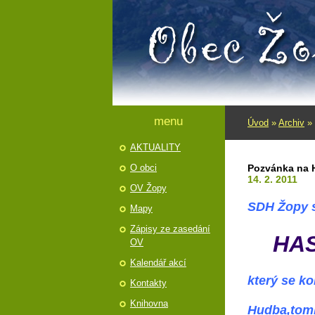
menu
Úvod
»
Archiv
»
AKTUALITY
O obci
Pozvánka na
14. 2. 2011
OV Žopy
SDH Žopy 
Mapy
Zápisy ze zasedání
HAS
OV
Kalendář akcí
který se ko
Kontakty
Knihovna
Hudba,tombo