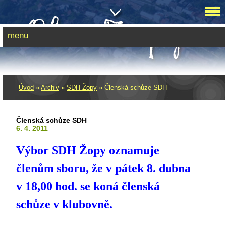
menu
Úvod
»
Archiv
»
SDH Žopy
»
Členská schůze SDH
Členská schůze SDH
6. 4. 2011
Výbor SDH Žopy oznamuje
členům sboru, že v pátek 8. dubna
v 18,00 hod. se koná členská
schůze v klubovně.