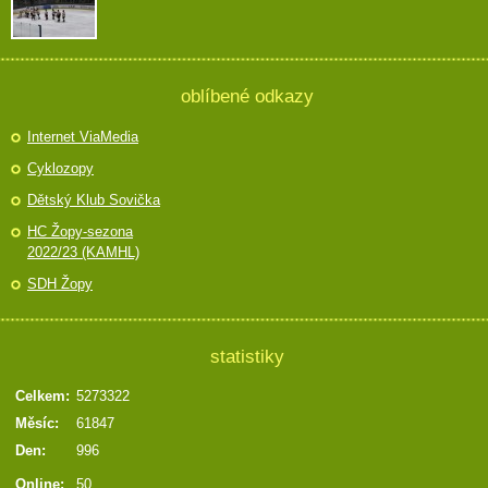
oblíbené odkazy
Internet ViaMedia
Cyklozopy
Dětský Klub Sovička
HC Žopy-sezona
2022/23 (KAMHL)
SDH Žopy
statistiky
Celkem:
5273322
Měsíc:
61847
Den:
996
Online:
50