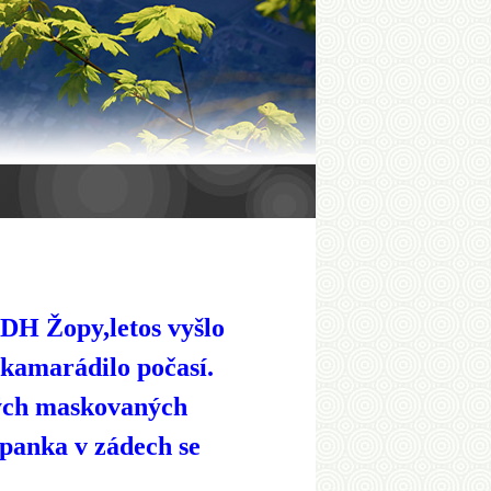
DH Žopy,letos vyšlo
ekamarádilo počasí.
čných maskovaných
opanka v zádech se
..