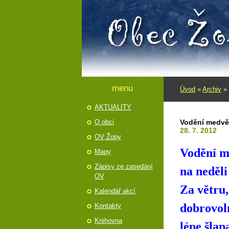
menu
Úvod
»
Archiv
»
AKTUALITY
O obci
Vodění medvě
28. 7. 2012
OV Žopy
Vodění m
Mapy
Zápisy ze zasedání
na neděli
OV
Za větru,
Kalendář akcí
dobrovoln
Kontakty
Knihovna
lé