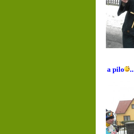
a pilo
..