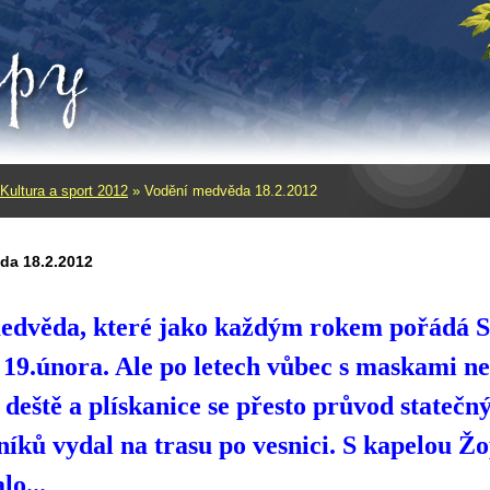
Kultura a sport 2012
»
Vodění medvěda 18.2.2012
da 18.2.2012
edvěda, které jako každým rokem pořádá S
 19.února. Ale po letech vůbec s maskami n
 deště a plískanice se přesto průvod state
íků vydal na trasu po vesnici. S kapelou Ž
pe šlapalo.