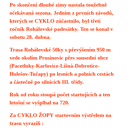
Po skončení dlouhé zimy nastala toužebně
očekávaná sezona. Jedním z prvních závodů,
kterých se CYKLO zúčastnilo, byl třetí
ročník Rohálovské padesátky. Ten se konal v
sobotu 28. dubna.
Trasa Rohálovské 50ky s převýšením 950 m
vede okolím Prusinovic přes sousední obce
(Pacetluky-Karlovice-Líšná-Dobrotice-
Holešov-Tučapy) po lesních a polních cestách
a částečně po silnicích III. třídy.
Rok od roku stoupá počet startujících a ten
letošní se vyšplhal na 720.
Za CYKLO ŽOPY startovním výstřelem na
trasu vyrazili :