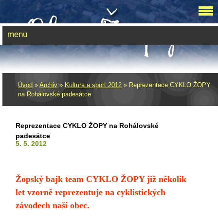
menu
Úvod
»
Archiv
»
Kultura a sport 2012
»
Reprezentace CYKLO ŽOPY
na Rohálovské padesátce
Reprezentace CYKLO ŽOPY na Rohálovské
padesátce
5. 5. 2012
Žopský bajk team CYKLO ŽOPY již několik
let vzorně reprezentuje na cyklistických
závodech naší obec.