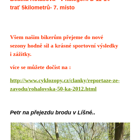
trať 5kilometrů- 7. místo
Všem našim bikerům přejeme do nové
sezony hodně sil a krásné sportovní výsledky
i zážitky.
více se můžete dočíst na :
http://www.cyklozopy.cz/clanky/reportaze-ze-
zavodu/rohalovska-50-ka-2012.html
Petr na přejezdu brodu v Líšné..