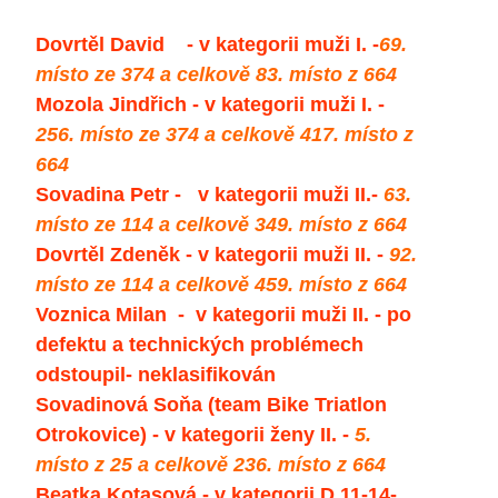
Dovrtěl David - v kategorii muži I. -
69.
místo ze 374 a celkově 83. místo z 664
Mozola Jindřich - v kategorii muži I. -
256. místo ze 374 a celkově 417. místo z
664
Sovadina Petr - v kategorii muži II.-
63.
místo ze 114 a celkově 349. místo z 664
Dovrtěl Zdeněk - v kategorii muži II. -
92.
místo ze 114 a celkově 459. místo z 664
Voznica Milan - v kategorii muži II. - po
defektu a technických problémech
odstoupil- neklasifikován
Sovadinová Soňa (team Bike Triatlon
Otrokovice) - v kategorii ženy II. -
5.
místo z 25 a celkově 236. místo z 664
Beatka Kotasová - v kategorii D 11-14-