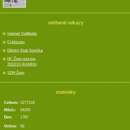
oblíbené odkazy
Internet ViaMedia
Cyklozopy
Dětský Klub Sovička
HC Žopy-sezona
2022/23 (KAMHL)
SDH Žopy
statistiky
Celkem:
5277218
Měsíc:
54200
Den:
1787
Online:
56